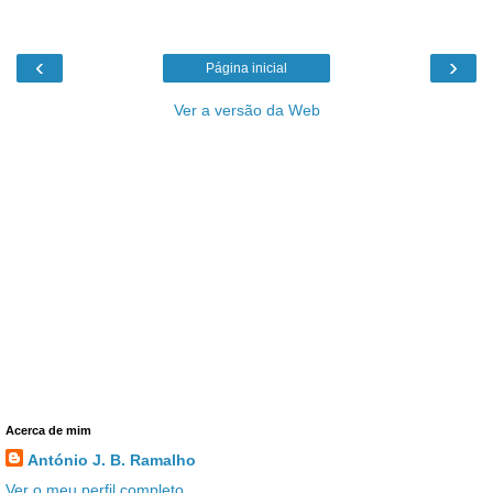
‹
›
Página inicial
Ver a versão da Web
Acerca de mim
António J. B. Ramalho
Ver o meu perfil completo